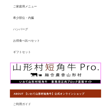
ご家庭用メニュー
【焼肉食べ比べセット】山形村短角牛 おうち焼肉3部位食べ比べ 600ｇ【4〜5人前】
2026/07/15
希少部位・内臓
ハンバーグ
お得食べ比べセット
【ステーキ食べ比べセット】山形村短角牛 特選ステーキ3部位食べ比べ 500ｇ【3〜4人前】
2026/07/08
ギフトセット
ヒレとロースしかまだ食べてませんが、ヒレは赤身とは思えない
ほど柔らかく美味でした。 ロースはレアで食したら少々歯応えが
あったのでよく焼いた方がいいかも。 どちらもさっぱりしてい
て、美味しかったです。
この度は素敵なレビューをいただきまし
て大変光栄です。赤身の旨味には自信を
ABOUT 【いわて山形村短角牛】公式オンラインショップ
持ってご提供しておりますので、残りの
サーロインもご満足いただけることを願
ご利用ガイド
っております。 今後ともより一層皆様か