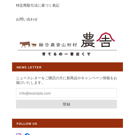
ら選ばれるショップとして運営して参り
特定商取引法に基づく表記
ますので、 【いわて山形村短角牛】ショ
ップの変わらぬご愛顧を賜りますようお
お問い合わせ
願い申し上げます。
【しゃぶしゃぶ・すき焼き単品】山形村短角牛 バラ200ｇ(薄切り2.5mmスライス)【1～2人前】
2026/06/28
NEWS LETTER
北陸新幹線内の雑誌で見てはじめて購入しました。しゃぶしゃぶ
ニュースレターをご購読の方に新商品やキャンペーン情報をお
肉とっても美味しく頂きました。今回、子供達にも食べさせたく
届けいたします。
て2度目注文しました。届くのが楽しみです。
登録
この度は素敵なレビューをいただきまし
て大変光栄です。また、リピート購入も
誠にありがとうございます。しゃぶしゃ
ぶ用に薄くスライスした食べやすいお肉
FOLLOW US
の為、お子様にも喜んでいただけるよう