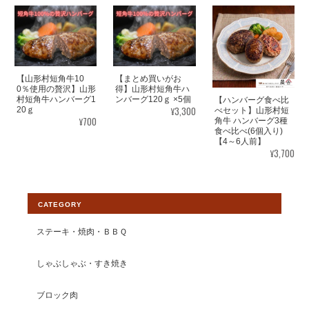
【焼肉単品】山形村短角牛 赤身200ｇ(3mmスライス)【1〜2人前】
2026/08/03
赤身で臭みもなくいつもお塩だけで、アッサリ頂けるし肉の味が
【山形村短角牛10
【まとめ買いがお
大好きで、いつも美味しく頂いてます。 暑い中いつも、山形牛を
0％使用の贅沢】山形
得】山形村短角牛ハ
育ててありがとうございます。出会えて大変嬉しく思ってます。
村短角牛ハンバーグ1
ンバーグ120ｇ ×5個
【ハンバーグ食べ比
¥3,300
20ｇ
べセット】山形村短
¥700
角牛 ハンバーグ3種
食べ比べ(6個入り)
この度は素敵なレビューをいただきまし
【4～6人前】
て大変光栄です。塩コショウでのお召し
¥3,700
上がり方をオススメしておりますので、
お喜びいただいて感無量でございます。
今後ともより一層皆様から選ばれるショ
CATEGORY
ップとして運営して参りますので、 【い
わて山形村短角牛】ショップの変わらぬ
ステーキ・焼肉・ＢＢＱ
ご愛顧を賜りますようお願い申し上げま
す。
しゃぶしゃぶ・すき焼き
ブロック肉