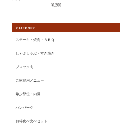
¥1,200
CATEGORY
ステーキ・焼肉・ＢＢＱ
しゃぶしゃぶ・すき焼き
ブロック肉
ご家庭用メニュー
希少部位・内臓
ハンバーグ
お得食べ比べセット