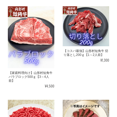
【コスパ最強】山形村短角牛 切
り落とし200ｇ【1～2人前】
¥1,300
【家庭料理向け】山形村短角牛
バラブロック500ｇ【3～4人
前】
¥4,500