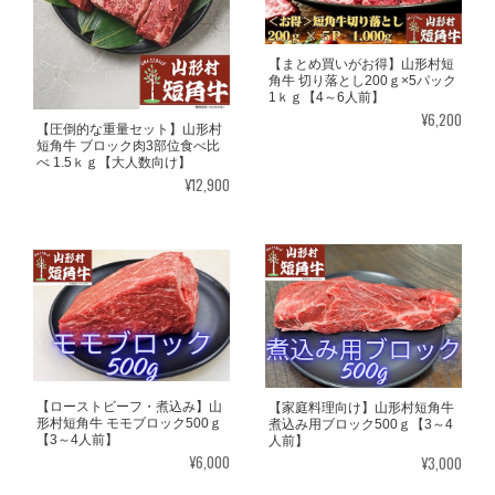
【まとめ買いがお得】山形村短
角牛 切り落とし200ｇ×5パック
1ｋｇ【4～6人前】
¥6,200
【圧倒的な重量セット】山形村
短角牛 ブロック肉3部位食べ比
べ 1.5ｋｇ【大人数向け】
¥12,900
【ローストビーフ・煮込み】山
【家庭料理向け】山形村短角牛
形村短角牛 モモブロック500ｇ
煮込み用ブロック500ｇ【3～4
【3～4人前】
人前】
¥6,000
¥3,000