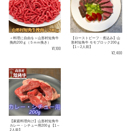
＜料理に自由を＞山形村短角牛
【ローストビーフ・煮込み】山
挽肉200ｇ（５ｍｍ挽き）
形村短角牛 モモブロック200ｇ
【1～2人前】
¥1,100
¥2,400
【家庭料理向け】山形村短角牛
カレー・シチュー用200ｇ【1～
2人前】