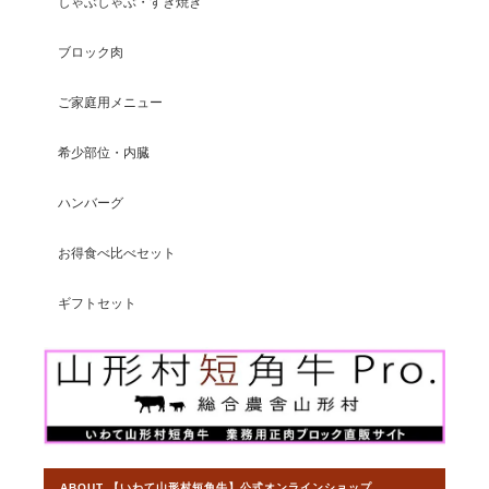
しゃぶしゃぶ・すき焼き
ブロック肉
【焼肉食べ比べセット】山形村短角牛 おうち焼肉3部位食べ比べ 600ｇ【4〜5人前】
2026/07/15
ご家庭用メニュー
希少部位・内臓
ハンバーグ
【ステーキ食べ比べセット】山形村短角牛 特選ステーキ3部位食べ比べ 500ｇ【3〜4人前】
2026/07/08
お得食べ比べセット
ヒレとロースしかまだ食べてませんが、ヒレは赤身とは思えない
ほど柔らかく美味でした。 ロースはレアで食したら少々歯応えが
ギフトセット
あったのでよく焼いた方がいいかも。 どちらもさっぱりしてい
て、美味しかったです。
この度は素敵なレビューをいただきまし
て大変光栄です。赤身の旨味には自信を
持ってご提供しておりますので、残りの
サーロインもご満足いただけることを願
ABOUT 【いわて山形村短角牛】公式オンラインショップ