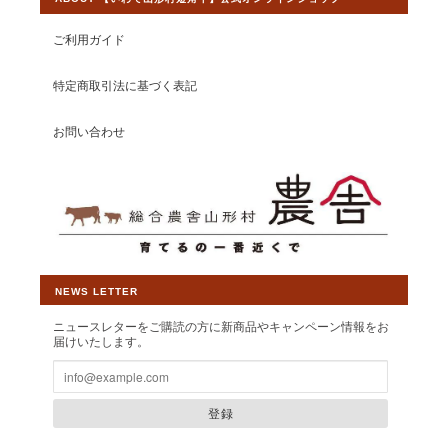
っております。 今後ともより一層皆様か
ら選ばれるショップとして運営して参り
ご利用ガイド
ますので、 【いわて山形村短角牛】ショ
ップの変わらぬご愛顧を賜りますようお
特定商取引法に基づく表記
願い申し上げます。
お問い合わせ
【しゃぶしゃぶ・すき焼き単品】山形村短角牛 バラ200ｇ(薄切り2.5mmスライス)【1～2人前】
2026/06/28
北陸新幹線内の雑誌で見てはじめて購入しました。しゃぶしゃぶ
NEWS LETTER
肉とっても美味しく頂きました。今回、子供達にも食べさせたく
て2度目注文しました。届くのが楽しみです。
ニュースレターをご購読の方に新商品やキャンペーン情報をお
届けいたします。
この度は素敵なレビューをいただきまし
て大変光栄です。また、リピート購入も
登録
誠にありがとうございます。しゃぶしゃ
ぶ用に薄くスライスした食べやすいお肉