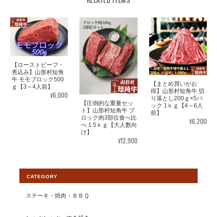
【焼肉単品】山形村短角牛 赤身200ｇ(3mmスライス)【1〜2人前】
2026/08/03
赤身で臭みもなくいつもお塩だけで、アッサリ頂けるし肉の味が
【ローストビーフ・
大好きで、いつも美味しく頂いてます。 暑い中いつも、山形牛を
煮込み】山形村短角
牛 モモブロック500
育ててありがとうございます。出会えて大変嬉しく思ってます。
【まとめ買いがお
ｇ【3～4人前】
得】山形村短角牛 切
¥6,000
り落とし200ｇ×5パ
【圧倒的な重量セッ
ック 1ｋｇ【4～6人
この度は素敵なレビューをいただきまし
ト】山形村短角牛 ブ
前】
て大変光栄です。塩コショウでのお召し
ロック肉3部位食べ比
¥6,200
べ 1.5ｋｇ【大人数向
上がり方をオススメしておりますので、
け】
お喜びいただいて感無量でございます。
¥12,900
今後ともより一層皆様から選ばれるショ
ップとして運営して参りますので、 【い
わて山形村短角牛】ショップの変わらぬ
CATEGORY
ご愛顧を賜りますようお願い申し上げま
す。
ステーキ・焼肉・ＢＢＱ