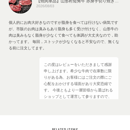
【焼肉単品】山形村短角牛 赤身手切り焼き肉用150ｇ【1～2人前】
2026/08/03
個人的にお肉大好きなのですが脂身を食べては行けない病気です
が、市販のお肉は臭みもあり脂身も多く受け付けなく、山形牛の
肉は臭みもなく脂身が少なくて食べても体調が大丈夫なので，助
かってます。 毎回，ストックが少なくなると不安なので、無くな
る前に注文してます。
この度はレビューをいただきまして感謝
申し上げます。希少な牛肉で在庫数に限
りがある為、お客様にはご注文の際にご
心配をおかけする場面があり大変恐縮で
す。 今後ともより一層皆様から選ばれる
ショップとして運営して参りますので、
【いわて山形村短角牛】ショップの変わ
らぬご愛顧を賜りますようお願い申し上
げます。
RELATED ITEMS