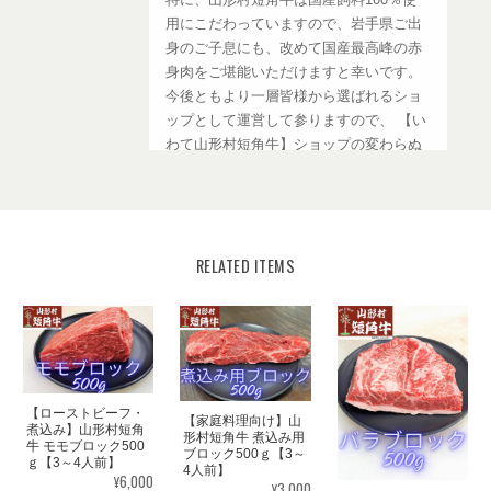
用にこだわっていますので、岩手県ご出
身のご子息にも、改めて国産最高峰の赤
身肉をご堪能いただけますと幸いです。
今後ともより一層皆様から選ばれるショ
ップとして運営して参りますので、 【い
わて山形村短角牛】ショップの変わらぬ
ご愛顧を賜りますようお願い申し上げま
す。
RELATED ITEMS
【焼肉単品】山形村短角牛 赤身手切り焼き肉用150ｇ【1～2人前】
2026/08/03
個人的にお肉大好きなのですが脂身を食べては行けない病気です
【ローストビーフ・
【家庭料理向け】山
が、市販のお肉は臭みもあり脂身も多く受け付けなく、山形牛の
煮込み】山形村短角
形村短角牛 煮込み用
牛 モモブロック500
肉は臭みもなく脂身が少なくて食べても体調が大丈夫なので，助
ブロック500ｇ【3～
ｇ【3～4人前】
かってます。 毎回，ストックが少なくなると不安なので、無くな
4人前】
¥6,000
¥3,000