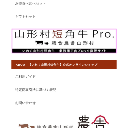
育ててありがとうございます。出会えて大変嬉しく思ってます。
お得食べ比べセット
ギフトセット
この度は素敵なレビューをいただきまし
て大変光栄です。塩コショウでのお召し
上がり方をオススメしておりますので、
お喜びいただいて感無量でございます。
今後ともより一層皆様から選ばれるショ
ップとして運営して参りますので、 【い
わて山形村短角牛】ショップの変わらぬ
ご愛顧を賜りますようお願い申し上げま
ABOUT 【いわて山形村短角牛】公式オンラインショップ
す。
ご利用ガイド
特定商取引法に基づく表記
【焼肉食べ比べセット】山形村短角牛 おうち焼肉3部位食べ比べ 600ｇ【4〜5人前】
お問い合わせ
2026/07/15