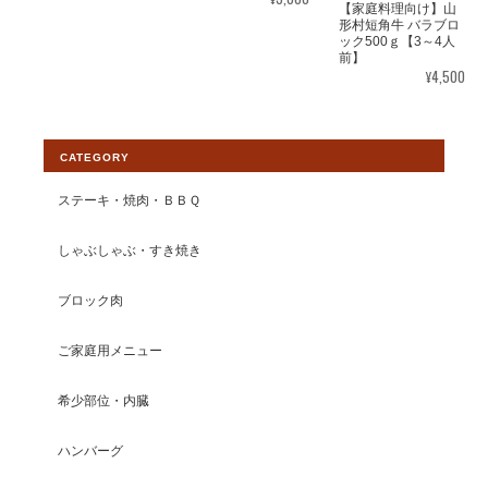
る前に注文してます。
【家庭料理向け】山
形村短角牛 バラブロ
ック500ｇ【3～4人
前】
この度はレビューをいただきまして感謝
¥4,500
申し上げます。希少な牛肉で在庫数に限
りがある為、お客様にはご注文の際にご
心配をおかけする場面があり大変恐縮で
CATEGORY
す。 今後ともより一層皆様から選ばれる
ショップとして運営して参りますので、
ステーキ・焼肉・ＢＢＱ
【いわて山形村短角牛】ショップの変わ
らぬご愛顧を賜りますようお願い申し上
しゃぶしゃぶ・すき焼き
げます。
ブロック肉
ご家庭用メニュー
【焼肉単品】山形村短角牛 赤身200ｇ(3mmスライス)【1〜2人前】
希少部位・内臓
2026/08/03
赤身で臭みもなくいつもお塩だけで、アッサリ頂けるし肉の味が
ハンバーグ
大好きで、いつも美味しく頂いてます。 暑い中いつも、山形牛を