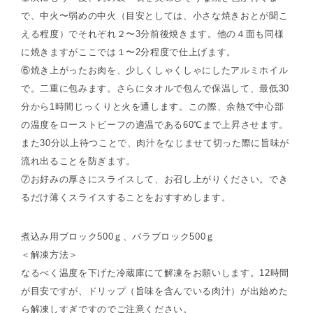
で、中火〜弱めの中火（目安としては、小さな焼きおとが聞こ
える程度）でそれぞれ２〜3分前後焼きます。他の４面も同様
に焼きますがここでは１〜2分程度で仕上げます。
⑥焼き上がったお肉を、少しくしゃくしゃにしたアルミホイル
で。二重に包みます。さらにタオルで包んで保温して、最低30
分から1時間じっくりと火を通します。この際、余熱で中心部
の温度をローストビーフの適温である60℃まで上昇させます。
また30分以上待つことで、肉汁をなじませて切った際に旨味が
流れ出ることを防ぎます。
⑦お好みの厚さにスライスして、お召し上がりください。でき
るだけ薄くスライスすることをおすすめします。
煮込み用ブロック500ｇ、バラブロック500ｇ
＜解凍方法＞
なるべく温度を下げた冷蔵庫にて解凍をお願いします。12時間
が目安ですが、ドリップ（旨味を含んでいる肉汁）が出始めた
ら解凍しすぎですのでご注意ください。