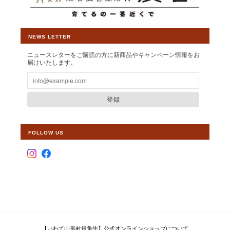
【ステーキ食べ比べセット】山形村短角牛 特選ステーキ3部位食べ比べ 500ｇ【3〜4人前】
2026/07/08
NEWS LETTER
ヒレとロースしかまだ食べてませんが、ヒレは赤身とは思えない
ニュースレターをご購読の方に新商品やキャンペーン情報をお
ほど柔らかく美味でした。 ロースはレアで食したら少々歯応えが
届けいたします。
あったのでよく焼いた方がいいかも。 どちらもさっぱりしてい
て、美味しかったです。
登録
この度は素敵なレビューをいただきまし
て大変光栄です。赤身の旨味には自信を
持ってご提供しておりますので、残りの
FOLLOW US
サーロインもご満足いただけることを願
っております。 今後ともより一層皆様か
ら選ばれるショップとして運営して参り
ますので、 【いわて山形村短角牛】ショ
ップの変わらぬご愛顧を賜りますようお
願い申し上げます。
【いわて山形村短角牛】公式オンラインショップについて