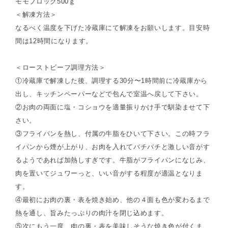
モモブロック500ｇ
＜解凍方法＞
なるべく温度を下げた冷蔵庫にて解凍をお願いします。目安時
間は12時間になります。
＜ローストビーフ調理方法＞
①冷蔵庫で解凍した後、調理する30分〜1時間前に冷蔵庫から
出し、キッチンペーパーなどで包んで室温へ戻して下さい。
②お肉の両面に塩・コショウを適量振りかけ手で馴染ませて下
さい。
③フライパンを熱し、付属の牛脂をひいて下さい。この時フラ
イパンから煙が上がり、お肉を入れてバチバチと激しい音がす
るようであれば加熱しすぎです。牛脂がフライパンになじみ、
肉を置いてジュワーっと、いい音がする程度が適温となりま
す。
④最初にお肉の裏・表を焼き始め、他の４面も色が変わるまで
熱を通し、旨みたっぷりの肉汁を閉じ込めます。
⑤次にもう一度、肉の裏・表を美味しそうな焼き色が付くま