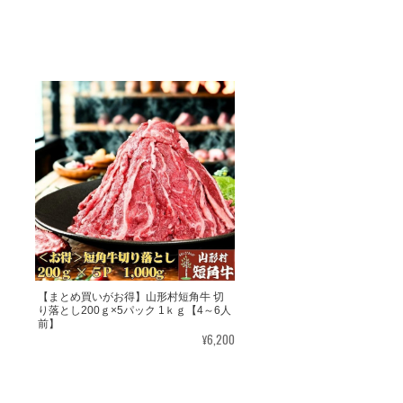
いただいて感無量でございます。 今後
て運営して参りますので、 【いわて山
賜りますようお願い申し上げます。
身とは思えないほど柔らかく美味でした。
よく焼いた方がいいかも。 どちらもさっぱ
【まとめ買いがお得】山形村短角牛 切
り落とし200ｇ×5パック 1ｋｇ【4～6人
大変光栄です。赤身の旨味には自信を持
前】
¥6,200
ロインもご満足いただけることを願って
れるショップとして運営して参りますの
わらぬご愛顧を賜りますようお願い申し