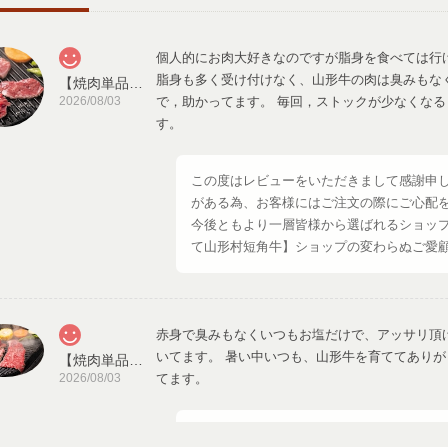
個人的にお肉大好きなのですが脂身を食べては行
脂身も多く受け付けなく、山形牛の肉は臭みもな
【焼肉単品】山形村短角牛 赤身手切り焼き肉用150ｇ【1～2人前】
2026/08/03
で，助かってます。 毎回，ストックが少なくな
す。
この度はレビューをいただきまして感謝申
がある為、お客様にはご注文の際にご心配
今後ともより一層皆様から選ばれるショップ
て山形村短角牛】ショップの変わらぬご愛
赤身で臭みもなくいつもお塩だけで、アッサリ頂
いてます。 暑い中いつも、山形牛を育ててあり
【焼肉単品】山形村短角牛 赤身200ｇ(3mmスライス)【1〜2人前】
2026/08/03
てます。
この度は素敵なレビューをいただきまして