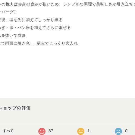
牛の挽肉は赤身の旨みが強いため、シンプルな調理で美味しさが引き立ち
ンバーグ〉
解凍後、塩を先に加えてしっかり練る
玉ねぎ・卵・パン粉を加えてさらに混ぜる
空気を抜いて成形
中火で両面に焼き色 → 弱火でじっくり火入れ
ショップの評価
87
1
0
すべて