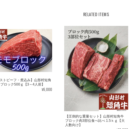
がり方をオススメしておりますので、お喜び
ともより一層皆様から選ばれるショップとし
RELATED ITEMS
形村短角牛】ショップの変わらぬご愛顧を
【焼肉食べ比べセット】山形村短角牛 おうち焼肉3部位食べ比べ 600ｇ【4〜5人前】
2026/07/15
ヒレとロースしかまだ食べてませんが、ヒレは赤
ロースはレアで食したら少々歯応えがあったので
ストビーフ・煮込み】山形村短角
【ステーキ食べ比べセット】山形村短角牛 特選ステーキ3部位食べ比べ 500ｇ【3〜4人前】
モブロック500ｇ【3～4人前】
2026/07/08
りしていて、美味しかったです。
¥6,000
この度は素敵なレビューをいただきまして
ってご提供しておりますので、残りのサー
おります。 今後ともより一層皆様から選ば
【圧倒的な重量セット】山形村短角牛
ブロック肉3部位食べ比べ 1.5ｋｇ【大
で、 【いわて山形村短角牛】ショップの変
人数向け】
上げます。