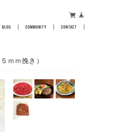
BLOG
COMMUNITY
CONTACT
（５ｍｍ挽き）