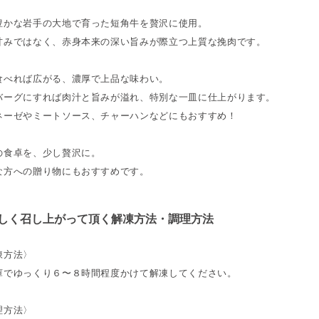
豊かな岩手の大地で育った短角牛を贅沢に使用。
甘みではなく、赤身本来の深い旨みが際立つ上質な挽肉です。
食べれば広がる、濃厚で上品な味わい。
バーグにすれば肉汁と旨みが溢れ、特別な一皿に仕上がります。
ネーゼやミートソース、チャーハンなどにもおすすめ！
の食卓を、少し贅沢に。
な方への贈り物にもおすすめです。
しく召し上がって頂く解凍方法・調理方法
凍方法〉
庫でゆっくり６〜８時間程度かけて解凍してください。
理方法〉