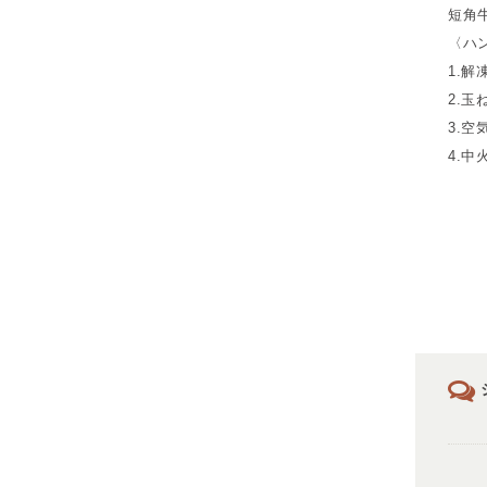
短角
〈ハ
1.
2.
3.
4.