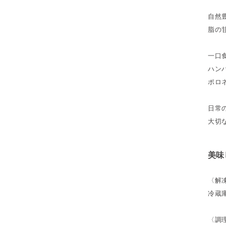
自然
脂の
一口
ハン
ポロ
日常
大切
美味
〈解
冷蔵
〈調