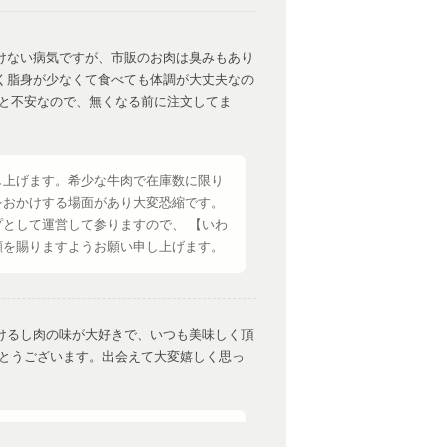
けない病気ですが、市販のお肉は臭みもあり
く脂身が少なくて食べても体調が大丈夫なの
ると不安なので、無くなる前に注文してま
し上げます。希少な牛肉で在庫数に限り
をおかけする場面があり大変恐縮です。
として運営して参りますので、 【いわ
顧を賜りますようお願い申し上げます。
けるし肉の味が大好きで、いつも美味しく頂
がとうございます。出会えて大変嬉しく思っ
大変光栄です。塩コショウでのお召し上