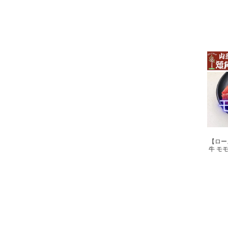
【ロー
牛 モ