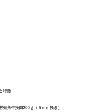
と特徴
村短角牛挽肉200ｇ（５ｍｍ挽き）