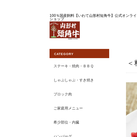
100％国産飼料【いわて山形村短角牛】公式オンライ
ショップ
CATEGORY
＜
ステーキ・焼肉・ＢＢＱ
しゃぶしゃぶ・すき焼き
ブロック肉
ご家庭用メニュー
希少部位・内臓
ハンバーグ