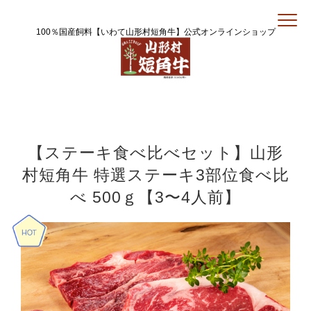
100％国産飼料【いわて山形村短角牛】公式オンラインショップ
【ステーキ食べ比べセット】山形
村短角牛 特選ステーキ3部位食べ比
べ 500ｇ【3〜4人前】