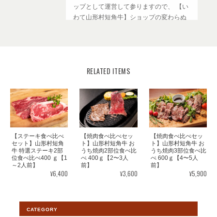
ップとして運営して参りますので、 【い
わて山形村短角牛】ショップの変わらぬ
ご愛顧を賜りますようお願い申し上げま
す。
RELATED ITEMS
【焼肉単品】山形村短角牛 赤身手切り焼き肉用150ｇ【1～2人前】
2026/08/03
個人的にお肉大好きなのですが脂身を食べては行けない病気です
【ステーキ食べ比べ
【焼肉食べ比べセッ
【焼肉食べ比べセッ
が、市販のお肉は臭みもあり脂身も多く受け付けなく、山形牛の
セット】山形村短角
ト】山形村短角牛 お
ト】山形村短角牛 お
牛 特選ステーキ2部
うち焼肉2部位食べ比
うち焼肉3部位食べ比
肉は臭みもなく脂身が少なくて食べても体調が大丈夫なので，助
位食べ比べ400 ｇ【1
べ 400ｇ【2〜3人
べ 600ｇ【4〜5人
かってます。 毎回，ストックが少なくなると不安なので、無くな
～2人前】
前】
前】
¥6,400
¥3,600
¥5,900
る前に注文してます。
この度はレビューをいただきまして感謝
CATEGORY
申し上げます。希少な牛肉で在庫数に限