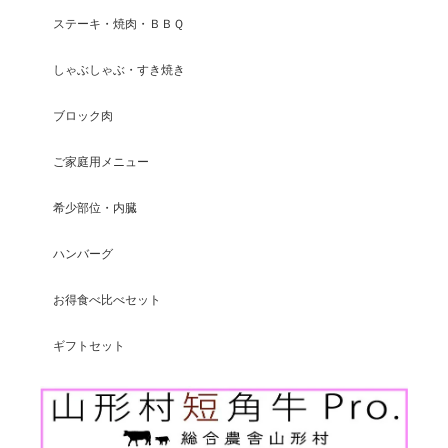
りがある為、お客様にはご注文の際にご
ステーキ・焼肉・ＢＢＱ
心配をおかけする場面があり大変恐縮で
す。 今後ともより一層皆様から選ばれる
しゃぶしゃぶ・すき焼き
ショップとして運営して参りますので、
【いわて山形村短角牛】ショップの変わ
ブロック肉
らぬご愛顧を賜りますようお願い申し上
げます。
ご家庭用メニュー
希少部位・内臓
【焼肉単品】山形村短角牛 赤身200ｇ(3mmスライス)【1〜2人前】
ハンバーグ
2026/08/03
お得食べ比べセット
赤身で臭みもなくいつもお塩だけで、アッサリ頂けるし肉の味が
大好きで、いつも美味しく頂いてます。 暑い中いつも、山形牛を
ギフトセット
育ててありがとうございます。出会えて大変嬉しく思ってます。
この度は素敵なレビューをいただきまし
て大変光栄です。塩コショウでのお召し