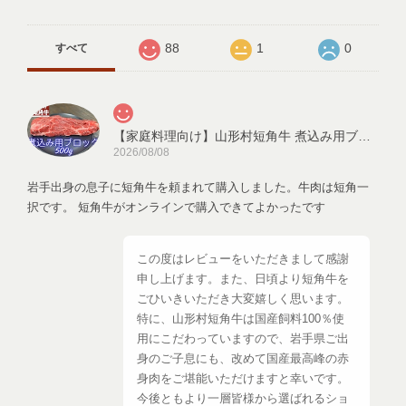
88
1
0
すべて
【家庭料理向け】山形村短角牛 煮込み用ブロック 500ｇ【3～4人前】
2026/08/08
岩手出身の息子に短角牛を頼まれて購入しました。牛肉は短角一
択です。 短角牛がオンラインで購入できてよかったです
この度はレビューをいただきまして感謝
申し上げます。また、日頃より短角牛を
ごひいきいただき大変嬉しく思います。
特に、山形村短角牛は国産飼料100％使
用にこだわっていますので、岩手県ご出
身のご子息にも、改めて国産最高峰の赤
身肉をご堪能いただけますと幸いです。
今後ともより一層皆様から選ばれるショ