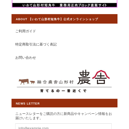
上がり方をオススメしておりますので、
お喜びいただいて感無量でございます。
今後ともより一層皆様から選ばれるショ
ABOUT 【いわて山形村短角牛】公式オンラインショップ
ップとして運営して参りますので、 【い
わて山形村短角牛】ショップの変わらぬ
ご利用ガイド
ご愛顧を賜りますようお願い申し上げま
す。
特定商取引法に基づく表記
お問い合わせ
【焼肉食べ比べセット】山形村短角牛 おうち焼肉3部位食べ比べ 600ｇ【4〜5人前】
2026/07/15
NEWS LETTER
【ステーキ食べ比べセット】山形村短角牛 特選ステーキ3部位食べ比べ 500ｇ【3〜4人前】
ニュースレターをご購読の方に新商品やキャンペーン情報をお
2026/07/08
届けいたします。
ヒレとロースしかまだ食べてませんが、ヒレは赤身とは思えない