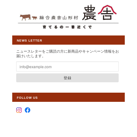
この度は素敵なレビューをいただきまし
て大変光栄です。赤身の旨味には自信を
持ってご提供しておりますので、残りの
サーロインもご満足いただけることを願
っております。 今後ともより一層皆様か
NEWS LETTER
ら選ばれるショップとして運営して参り
ますので、 【いわて山形村短角牛】ショ
ニュースレターをご購読の方に新商品やキャンペーン情報をお
ップの変わらぬご愛顧を賜りますようお
届けいたします。
願い申し上げます。
登録
【しゃぶしゃぶ・すき焼き単品】山形村短角牛 バラ200ｇ(薄切り2.5mmスライス)【1～2人前】
FOLLOW US
2026/06/28
北陸新幹線内の雑誌で見てはじめて購入しました。しゃぶしゃぶ
肉とっても美味しく頂きました。今回、子供達にも食べさせたく
て2度目注文しました。届くのが楽しみです。