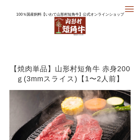
100％国産飼料【いわて山形村短角牛】公式オンラインショップ
【焼肉単品】山形村短角牛 赤身200
ｇ(3mmスライス)【1〜2人前】