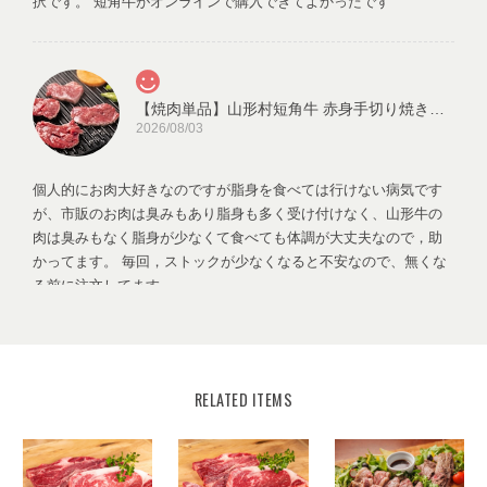
択です。 短角牛がオンラインで購入できてよかったです
【焼肉単品】山形村短角牛 赤身手切り焼き肉用150ｇ【1～2人前】
2026/08/03
個人的にお肉大好きなのですが脂身を食べては行けない病気です
が、市販のお肉は臭みもあり脂身も多く受け付けなく、山形牛の
肉は臭みもなく脂身が少なくて食べても体調が大丈夫なので，助
かってます。 毎回，ストックが少なくなると不安なので、無くな
る前に注文してます。
この度はレビューをいただきまして感謝
申し上げます。希少な牛肉で在庫数に限
りがある為、お客様にはご注文の際にご
RELATED ITEMS
心配をおかけする場面があり大変恐縮で
す。 今後ともより一層皆様から選ばれる
ショップとして運営して参りますので、