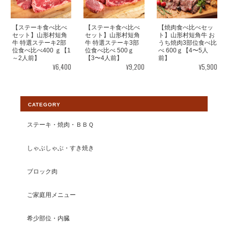
【いわて山形村短角牛】ショップの変わ
らぬご愛顧を賜りますようお願い申し上
げます。
【ステーキ食べ比べ
【ステーキ食べ比べ
【焼肉食べ比べセッ
セット】山形村短角
セット】山形村短角
ト】山形村短角牛 お
牛 特選ステーキ2部
牛 特選ステーキ3部
うち焼肉3部位食べ比
位食べ比べ400 ｇ【1
位食べ比べ 500ｇ
べ 600ｇ【4〜5人
～2人前】
【3〜4人前】
前】
¥6,400
¥9,200
¥5,900
【焼肉単品】山形村短角牛 赤身200ｇ(3mmスライス)【1〜2人前】
2026/08/03
CATEGORY
赤身で臭みもなくいつもお塩だけで、アッサリ頂けるし肉の味が
大好きで、いつも美味しく頂いてます。 暑い中いつも、山形牛を
ステーキ・焼肉・ＢＢＱ
育ててありがとうございます。出会えて大変嬉しく思ってます。
しゃぶしゃぶ・すき焼き
この度は素敵なレビューをいただきまし
ブロック肉
て大変光栄です。塩コショウでのお召し
上がり方をオススメしておりますので、
ご家庭用メニュー
お喜びいただいて感無量でございます。
今後ともより一層皆様から選ばれるショ
ップとして運営して参りますので、 【い
希少部位・内臓