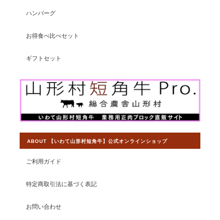
わて山形村短角牛】ショップの変わらぬ
ご愛顧を賜りますようお願い申し上げま
ハンバーグ
す。
お得食べ比べセット
ギフトセット
【焼肉食べ比べセット】山形村短角牛 おうち焼肉3部位食べ比べ 600ｇ【4〜5人前】
2026/07/15
ABOUT 【いわて山形村短角牛】公式オンラインショップ
【ステーキ食べ比べセット】山形村短角牛 特選ステーキ3部位食べ比べ 500ｇ【3〜4人前】
2026/07/08
ご利用ガイド
ヒレとロースしかまだ食べてませんが、ヒレは赤身とは思えない
ほど柔らかく美味でした。 ロースはレアで食したら少々歯応えが
特定商取引法に基づく表記
あったのでよく焼いた方がいいかも。 どちらもさっぱりしてい
て、美味しかったです。
お問い合わせ