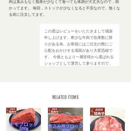
肉は臭みもなく脂身が少なくて食べても体調が大丈夫なので，助
かってます。 毎回，ストックが少なくなると不安なので、無くな
る前に注文してます。
この度はレビューをいただきまして感謝
申し上げます。希少な牛肉で在庫数に限
りがある為、お客様にはご注文の際にご
心配をおかけする場面があり大変恐縮で
す。 今後ともより一層皆様から選ばれる
ショップとして運営して参りますので、
【いわて山形村短角牛】ショップの変わ
らぬご愛顧を賜りますようお願い申し上
げます。
RELATED ITEMS
【焼肉単品】山形村短角牛 赤身200ｇ(3mmスライス)【1〜2人前】
2026/08/03