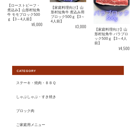
赤身で臭みもなくいつもお塩だけで、アッサリ頂けるし肉の味が
【ローストビーフ・
【家庭料理向け】山
大好きで、いつも美味しく頂いてます。 暑い中いつも、山形牛を
煮込み】山形村短角
形村短角牛 煮込み用
牛 モモブロック500
育ててありがとうございます。出会えて大変嬉しく思ってます。
ブロック500ｇ【3～
ｇ【3～4人前】
4人前】
¥6,000
¥3,000
【家庭料理向け】山
この度は素敵なレビューをいただきまし
形村短角牛 バラブロ
ック500ｇ【3～4人
て大変光栄です。塩コショウでのお召し
前】
上がり方をオススメしておりますので、
¥4,500
お喜びいただいて感無量でございます。
今後ともより一層皆様から選ばれるショ
ップとして運営して参りますので、 【い
CATEGORY
わて山形村短角牛】ショップの変わらぬ
ご愛顧を賜りますようお願い申し上げま
ステーキ・焼肉・ＢＢＱ
す。
しゃぶしゃぶ・すき焼き
ブロック肉
【焼肉食べ比べセット】山形村短角牛 おうち焼肉3部位食べ比べ 600ｇ【4〜5人前】
ご家庭用メニュー
2026/07/15