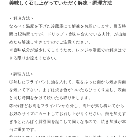
美味しく召し上がっていただく解凍・調理方法
＜解凍方法＞
なるべく温度を下げた冷蔵庫にて解凍をお願いします。目安時
間は12時間ですが、ドリップ（旨味を含んでいる肉汁）が出始
めたら解凍しすぎですのでご注意ください。
※旨味成分が減少してしまうため、レンジや湯煎での解凍はで
きる限りお控えください。
＜調理方法＞
①熱したフライパンに油を入れて、塩をふった面から焼き両面
を焼いて下さい。まずは焼き色がついたらひっくり返し、表面
と同じ時間をかけて焼いたら取り出します。
②5分ほどお肉をフライパンから外し、肉汁が落ち着いてから
お好みサイズにカットしてお召し上がりください。熱を加えす
ぎるとたんぱく質凝固を起こして固くなるので、焼き加減が本
当に重要です。