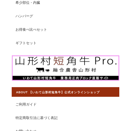
希少部位・内臓
ハンバーグ
【ステーキ食べ比べセット】山形村短角牛 特選ステーキ3部位食べ比べ 500ｇ【3〜4人前】
2026/07/08
お得食べ比べセット
ヒレとロースしかまだ食べてませんが、ヒレは赤身とは思えない
ギフトセット
ほど柔らかく美味でした。 ロースはレアで食したら少々歯応えが
あったのでよく焼いた方がいいかも。 どちらもさっぱりしてい
て、美味しかったです。
この度は素敵なレビューをいただきまし
て大変光栄です。赤身の旨味には自信を
持ってご提供しておりますので、残りの
ABOUT 【いわて山形村短角牛】公式オンラインショップ
サーロインもご満足いただけることを願
っております。 今後ともより一層皆様か
ご利用ガイド
ら選ばれるショップとして運営して参り
ますので、 【いわて山形村短角牛】ショ
特定商取引法に基づく表記
ップの変わらぬご愛顧を賜りますようお
願い申し上げます。