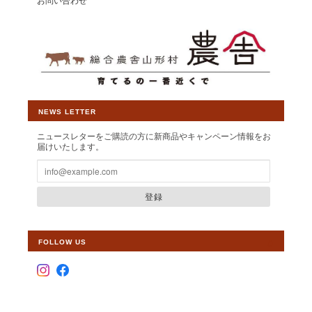
お問い合わせ
【しゃぶしゃぶ・すき焼き単品】山形村短角牛 バラ200ｇ(薄切り2.5mmスライス)【1～2人前】
2026/06/28
北陸新幹線内の雑誌で見てはじめて購入しました。しゃぶしゃぶ
NEWS LETTER
肉とっても美味しく頂きました。今回、子供達にも食べさせたく
ニュースレターをご購読の方に新商品やキャンペーン情報をお
て2度目注文しました。届くのが楽しみです。
届けいたします。
この度は素敵なレビューをいただきまし
て大変光栄です。また、リピート購入も
登録
誠にありがとうございます。しゃぶしゃ
ぶ用に薄くスライスした食べやすいお肉
の為、お子様にも喜んでいただけるよう
FOLLOW US
心より願っております。 今後ともより一
層皆様から選ばれるショップとして運営
して参りますので、 【いわて山形村短角
牛】ショップの変わらぬご愛顧を賜りま